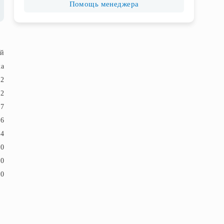
Помощь менеджера
ый
ка
52
72
17
6
4
20
60
60