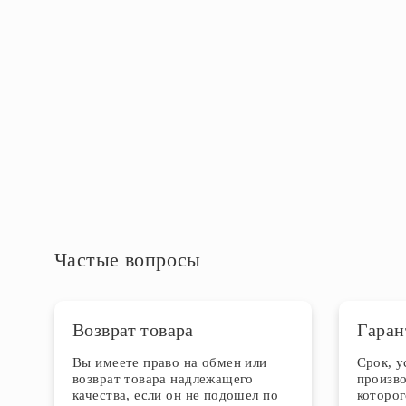
Максимальная мощность, Вт
360
Степень защиты IP
IP20
Дополнительная информация
Частые вопросы
Возврат товара
Гаран
Вы имеете право на обмен или
Срок, 
возврат товара надлежащего
произво
качества, если он не подошел по
которог