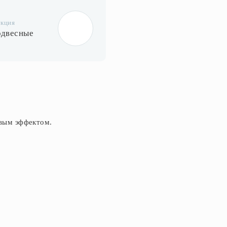
укция
одвесные
овым эффектом.