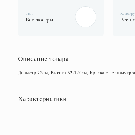
Тип
Констр
Все люстры
Все п
Описание товара
Диаметр 72см, Высота 52-120см, Краска с перламутр
Характеристики
Основное
Артикул
CL426161