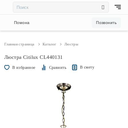
×
×
Акции и скидки
Помона
Позвонить
Люстры
Главная страница
Каталог
Люстры
Светильники
Люстра Citilux CL440131
В смету
В избранное
Сравнить
Бра
Настольные лампы
Торшеры
Трековые системы