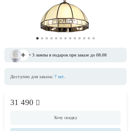
Споты
Уличное освещение
1
2
3
4
5
6
7
8
9
10
11
12
13
Розетки и выключатели
+ 3 лампы в подарок при заказе до 08.08
Интерьерная подсветка
Доступно для заказа:
7 шт.
Светодиодная лента
Предметы интерьера
31 490
Фонари
Хочу скидку