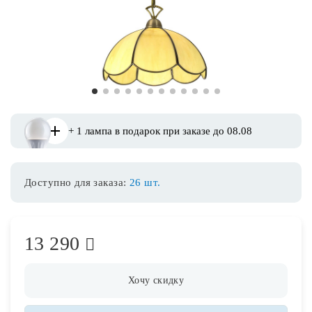
Споты
Уличное освещение
1
2
3
4
5
6
7
8
9
10
11
12
Розетки и выключатели
+ 1 лампа в подарок при заказе до 08.08
Интерьерная подсветка
Доступно для заказа:
26 шт.
Светодиодная лента
Предметы интерьера
13 290
Фонари
Хочу скидку