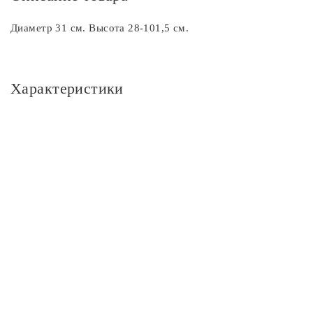
Диаметр 31 см. Высота 28-101,5 см.
Характеристики
Основное
Артикул
CL443111
Площадь освещения, м2
4
Стиль
Классика
Бренд
Citilux
Цвет