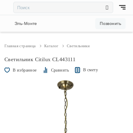
×
×
Акции и скидки
Эль-Монте
Позвонить
Люстры
Главная страница
Каталог
Светильники
Светильники
Светильник Citilux CL443111
В смету
В избранное
Сравнить
Бра
Настольные лампы
Торшеры
Трековые системы