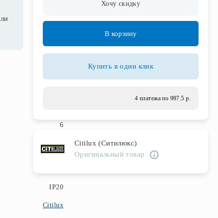
Хочу скидку
сли
В корзину
Купить в один клик
белый
4 платежа по 997.5 р.
Классика
6
Citilux (Ситилюкс)
2
Оригинальный товар
E14
IP20
Citilux