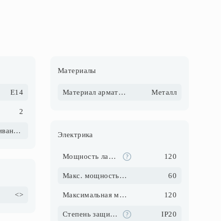
Материалы
E14
Материал арматуры
Металл
2
Накаливания\Галогеновые\Светодиодные\Компактные люмин.
Электрика
Мощность ламп, Вт
120
Макс. мощность ламп, Вт
60
<>
Максимальная мощность, Вт
120
Степень защиты IP
IP20