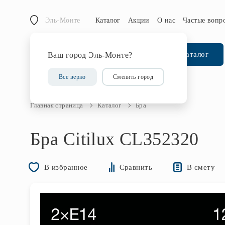
Эль-Монте
Каталог
Акции
О нас
Частые вопр
Каталог
Ваш город Эль-Монте?
Все верно
Сменить город
Главная страница
Каталог
Бра
Бра Citilux CL352320
В смету
В избранное
Сравнить