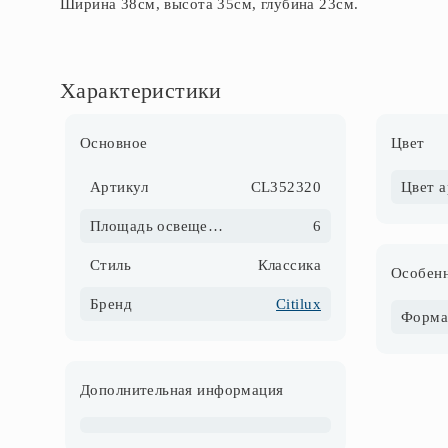
Ширина 38см, высота 35см, глубина 23см.
Характеристики
Основное
Цвет
Артикул
CL352320
Цвет 
Площадь освещения, м2
6
Стиль
Классика
Особенн
Бренд
Citilux
Форма
Дополнительная информация