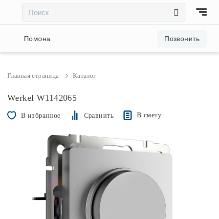
×
×
Акции и скидки
Помона
Позвонить
Люстры
Главная страница
Каталог
Светильники
Werkel W1142065
В смету
В избранное
Сравнить
Бра
Настольные лампы
Торшеры
Трековые системы