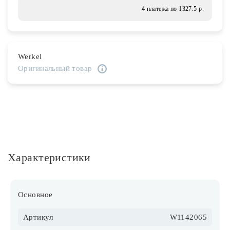
Лампочки
4 платежа по 1327.5 р.
Комплектующие
Werkel
Оригинальный товар
Каталог
Акции
О нас
Частые вопросы
Характеристики
Бренды
База знаний
Основное
Контакты
Артикул
W1142065