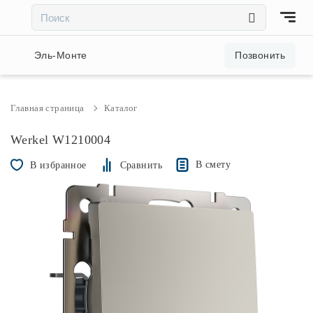
×
×
Акции и скидки
Эль-Монте
Позвонить
Люстры
Главная страница
Каталог
Светильники
Werkel W1210004
В смету
В избранное
Сравнить
Бра
Настольные лампы
Торшеры
Трековые системы