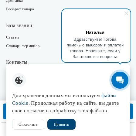
Доставка
Возврат товара
База знаний
Наталья
Статьи
Здравствуйте! Готова
помочь с выбором и оплатой
Словарь терминов
товара. Напишите, если у
Вас появятся вопросы.
Контакты
Розничные магазины
Интернет-магазин
Отдел закупки
Для хранения данных мы используем
файлы
Отдел маркетинга
Cookie
. Продолжая работу на сайте, вы даете
Оптовые продажи
В корзину
свое согласие на обработку этих файлов.
Доставка от 3 дней
Отклонить
Принять
© 1998-2026 Центр света «Эдисон»