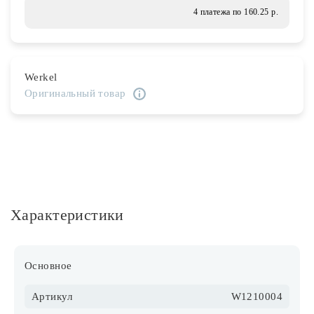
Лампочки
4 платежа по 160.25 р.
Комплектующие
Werkel
Оригинальный товар
Каталог
Акции
О нас
Частые вопросы
Характеристики
Бренды
База знаний
Основное
Контакты
Артикул
W1210004