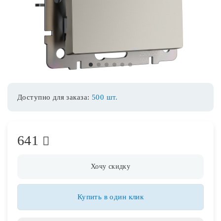
Споты
Уличное освещение
1
2
3
4
5
6
Розетки и выключатели
Доступно для заказа:
500 шт.
Интерьерная подсветка
641
Светодиодная лента
Предметы интерьера
Хочу скидку
Фонари
Купить в один клик