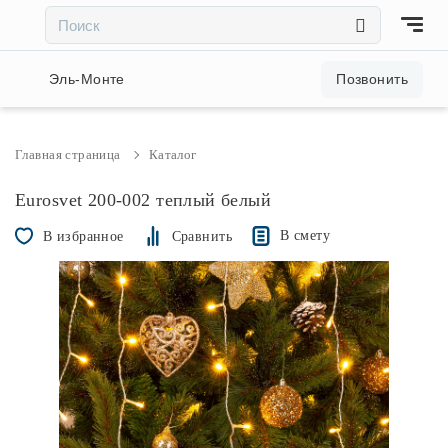
×
×
Акции и скидки
Эль-Монте
Позвонить
Люстры
Главная страница
Каталог
Светильники
Eurosvet 200-002 теплый белый
В смету
В избранное
Сравнить
Бра
Настольные лампы
Торшеры
Трековые системы