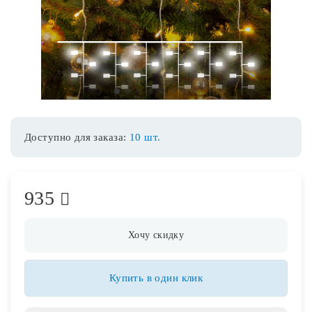
Споты
Уличное освещение
1
2
3
4
5
6
7
8
Розетки и выключатели
Доступно для заказа:
10 шт.
Интерьерная подсветка
935
Светодиодная лента
Предметы интерьера
Хочу скидку
Фонари
Купить в один клик