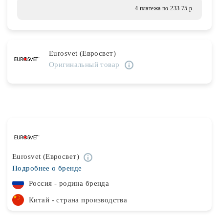
Лампочки
4 платежа по 233.75 р.
Комплектующие
Eurosvet (Евросвет)
Оригинальный товар
Каталог
Акции
О нас
Частые вопросы
Бренды
Eurosvet (Евросвет)
Подробнее о бренде
База знаний
Россия - родина бренда
Контакты
Китай - страна производства