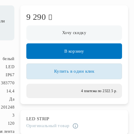
9 290
сли
Хочу скидку
В корзину
белый
LED
Купить в один клик
IP67
383770
14,4
4 платежа по 2322.5 р.
Да
201248
3
LED STRIP
120
Оригинальный товар
я лента