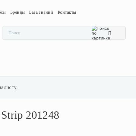
осы
Бренды
База знаний
Контакты
иалисту.
Strip 201248