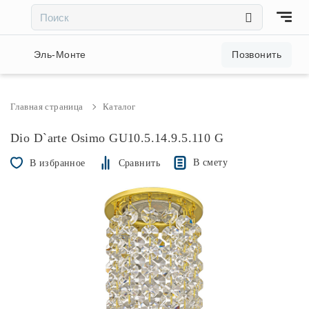
×
×
Акции и скидки
Эль-Монте
Позвонить
Люстры
Главная страница
Каталог
Светильники
Dio D`arte Osimo GU10.5.14.9.5.110 G
В смету
В избранное
Сравнить
Бра
Настольные лампы
Торшеры
Трековые системы