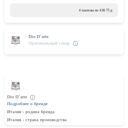
Лампочки
4 платежа по 438.75 р.
Комплектующие
Dio D`arte
Оригинальный товар
Каталог
Акции
О нас
Частые вопросы
Бренды
Dio D`arte
База знаний
Подробнее о бренде
Контакты
Италия - родина бренда
Италия - страна производства