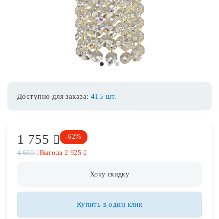
Споты
Уличное освещение
1
2
3
Розетки и выключатели
Доступно для заказа:
415 шт.
Интерьерная подсветка
1 755
Светодиодная лента
-62%
4 680
Выгода 2 925
Предметы интерьера
Хочу скидку
Фонари
Купить в один клик