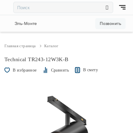
×
×
Акции и скидки
Эль-Монте
Позвонить
Люстры
Главная страница
Каталог
Светильники
Technical TR243-12W3K-B
В смету
В избранное
Сравнить
Бра
Настольные лампы
Торшеры
Трековые системы