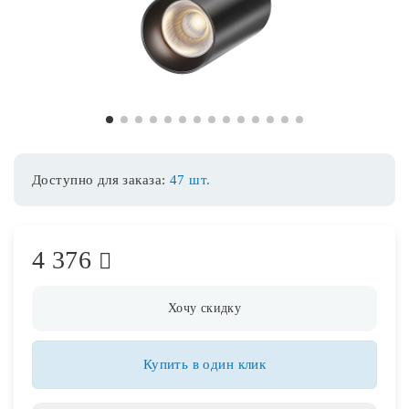
Споты
Уличное освещение
1
2
3
4
5
6
7
8
9
10
11
12
13
14
Розетки и выключатели
Доступно для заказа:
47 шт.
Интерьерная подсветка
4 376
Светодиодная лента
Предметы интерьера
Хочу скидку
Фонари
Купить в один клик