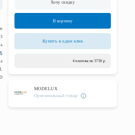
Хочу скидку
В корзину
н
3
Купить в один клик
нь
X
па
4 платежа по 5750 р.
FL
D
MODELUX
Оригинальный товар