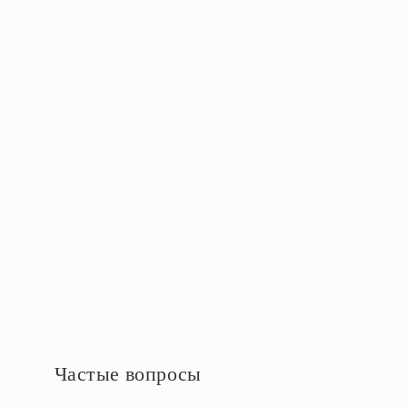
Серия
MD
Лампы
Тип лампы
Сменная лампа
Материалы
Материал
Металл, Мрамор,Ткань
Частые вопросы