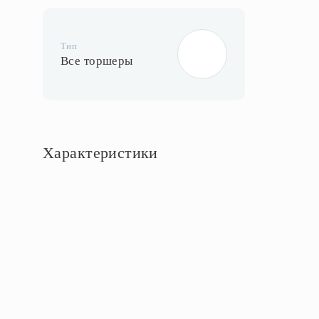
Тип
Все торшеры
Характеристики
Основное
Артикул
MD.6806.01FL
Площадь освещения, м2
3
Стиль
Модерн
Бренд
MODELUX