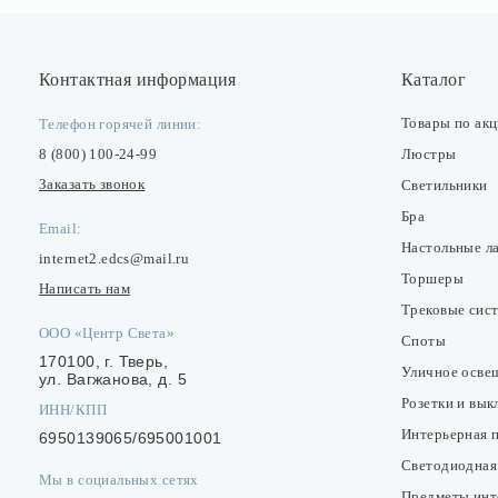
Контактная информация
Каталог
Товары по ак
Телефон горячей линии:
8 (800) 100-24-99
Люстры
Заказать звонок
Светильники
Бра
Email:
Настольные л
internet2.edcs@mail.ru
Торшеры
Написать нам
Трековые сис
ООО «Центр Света»
Споты
170100, г. Тверь,
Уличное осве
ул. Вагжанова, д. 5
Розетки и вы
ИНН/КПП
Интерьерная 
6950139065/695001001
Светодиодная
Мы в социальных сетях
Предметы инт