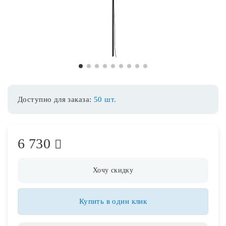
Споты
Уличное освещение
1
2
3
4
5
6
7
8
9
Розетки и выключатели
Доступно для заказа:
50 шт.
Интерьерная подсветка
6 730
Светодиодная лента
Предметы интерьера
Хочу скидку
Фонари
Купить в один клик