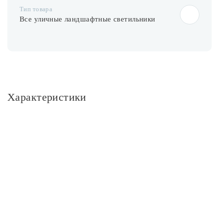
Тип товара
Все уличные ландшафтные светильники
Характеристики
Основное
Артикул
O523FL-L2BS3K
Бренд
383774
Серия
Shin