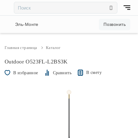
×
×
Акции и скидки
Эль-Монте
Позвонить
Люстры
Главная страница
Каталог
Светильники
Outdoor O523FL-L2BS3K
В смету
В избранное
Сравнить
Бра
Настольные лампы
Торшеры
Трековые системы