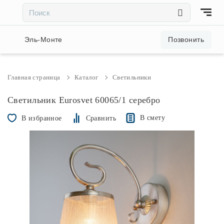
×
×
Акции и скидки
Эль-Монте
Позвонить
Люстры
Главная страница
Каталог
Светильники
Светильники
Светильник Eurosvet 60065/1 серебро
В смету
В избранное
Сравнить
Бра
Настольные лампы
Торшеры
Трековые системы