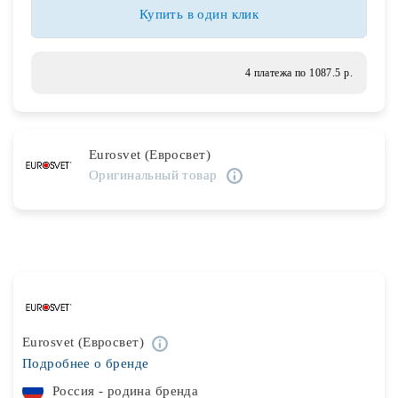
Лампочки
Купить в один клик
Комплектующие
4 платежа по 1087.5 р.
Каталог
Eurosvet (Евросвет)
Акции
Оригинальный товар
О нас
Частые вопросы
Бренды
База знаний
Eurosvet (Евросвет)
Контакты
Подробнее о бренде
Россия - родина бренда