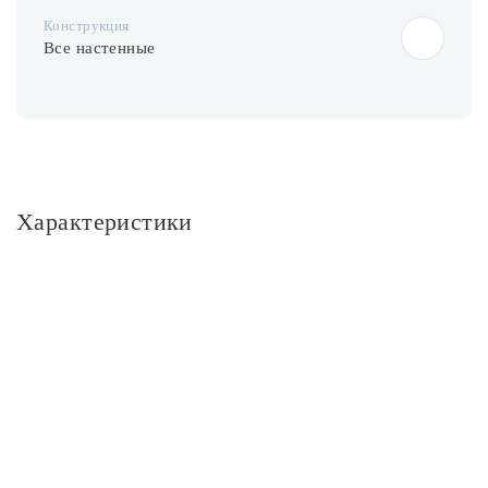
Конструкция
Все настенные
Характеристики
Основное
Артикул
22080/1 хром
Площадь освещения, м2
3
Тип помещения
Гостиная; Спальня
Стиль
Классика; Современный