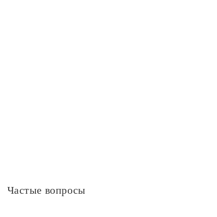
Упаковка
Высота упаковки, см
14.3
Длина упаковки, см
19.5
Ширина упаковки, см
12.3
Дополнительная информация
Частые вопросы