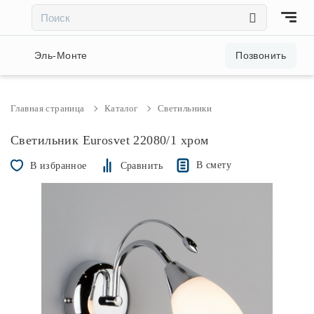
×
×
Акции и скидки
Эль-Монте
Позвонить
Люстры
Главная страница
Каталог
Светильники
Светильники
Светильник Eurosvet 22080/1 хром
В смету
В избранное
Сравнить
Бра
Настольные лампы
Торшеры
Трековые системы