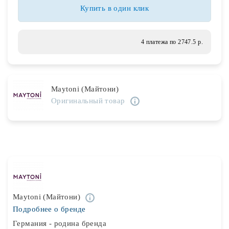
Лампочки
Купить в один клик
Комплектующие
4 платежа по 2747.5 р.
Каталог
Maytoni (Майтони)
Акции
Оригинальный товар
О нас
Частые вопросы
Бренды
База знаний
Maytoni (Майтони)
Контакты
Подробнее о бренде
Германия - родина бренда