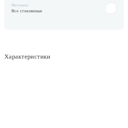
Материал
Все стеклянные
Характеристики
Основное
Артикул
P363PL-01G
Тип помещения
Банкетный зал; Гостиная; Детская; Кабинет
Стиль
Модерн
Бренд
Maytoni