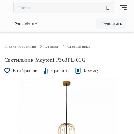
×
×
Акции и скидки
Эль-Монте
Позвонить
Люстры
Главная страница
Каталог
Светильники
Светильники
Светильник Maytoni P363PL-01G
В смету
В избранное
Сравнить
Бра
Настольные лампы
Торшеры
Трековые системы