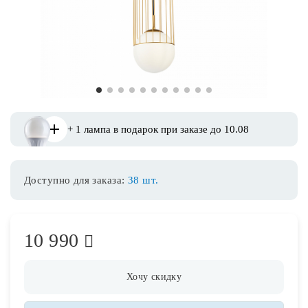
Споты
Уличное освещение
1
2
3
4
5
6
7
8
9
10
11
Розетки и выключатели
+ 1 лампа в подарок при заказе до 10.08
Интерьерная подсветка
Доступно для заказа:
38 шт.
Светодиодная лента
Предметы интерьера
10 990
Фонари
Хочу скидку