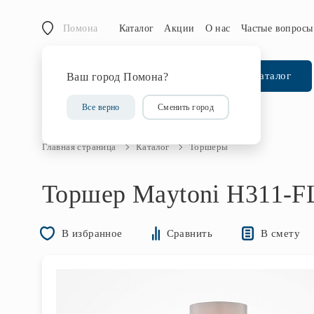
Помона
Каталог
Акции
О нас
Частые вопросы
Каталог
Ваш город Помона?
Все верно
Сменить город
Главная страница
Каталог
Торшеры
Торшер Maytoni H311-F
В смету
В избранное
Сравнить