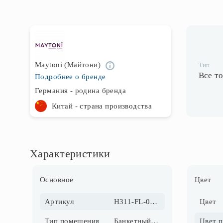
Maytoni (Майтони)
Тип
Все т
Подробнее о бренде
Германия - родина бренда
Китай - страна производства
Характеристики
Основное
Цвет
Артикул
H311-FL-01-G
Цвет
Тип помещения
Банкетный зал; Гостиная; Детская; Кабинет
Цвет 