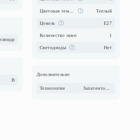
Цветовая температура
Теплый
Цоколь
E27
Количество ламп
1
илиндр
Светодиоды
Нет
Дополнительно
B
Технологии
Запатентовано,Innovative Polyresin,OriginColor