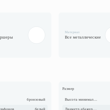
Материал
оршеры
Все металлические
Размер
бронзовый
Высота минимальная, см
плафонов
белый
Диаметр абажура, см