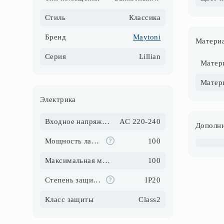
Стиль
Классика
Бренд
Maytoni
Матери
Серия
Lillian
Матер
Электрика
Входное напряжение, В
AC 220-240
Дополни
Мощность ламп, Вт
100
Максимальная мощность, Вт
100
Степень защиты IP
IP20
Класс защиты
Class2