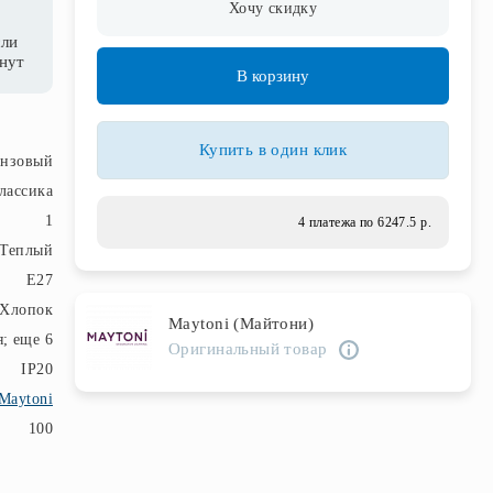
Хочу скидку
сли
инут
В корзину
Купить в один клик
онзовый
лассика
1
4 платежа по 6247.5 р.
Теплый
E27
Хлопок
Maytoni (Майтони)
я; еще 6
Оригинальный товар
IP20
Maytoni
100