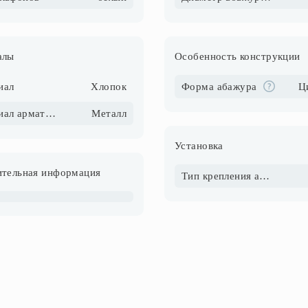
алы
Особенность конструкции
иал
Хлопок
Форма абажура
Ц
Материал арматуры
Металл
Установка
тельная информация
Тип крепления абажура