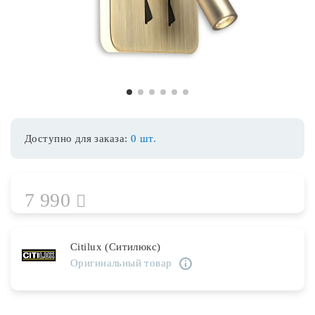
Споты
Уличное освещение
1
2
3
4
5
6
Розетки и выключатели
Доступно для заказа:
0 шт.
Интерьерная подсветка
7 990
Светодиодная лента
Предметы интерьера
Citilux (Ситилюкс)
Оригинальный товар
Фонари