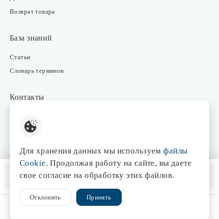
Возврат товара
База знаний
Статьи
Словарь терминов
Контакты
Розничные магазины
Интернет-магазин
Отдел закупки
Для хранения данных мы используем
файлы
Отдел маркетинга
Cookie
. Продолжая работу на сайте, вы даете
Оптовые продажи
Нет в наличии
свое согласие на обработку этих файлов.
Помощь менеджера
Отклонить
Принять
© 1998-2026 Центр света «Эдисон»
Сайт разработан