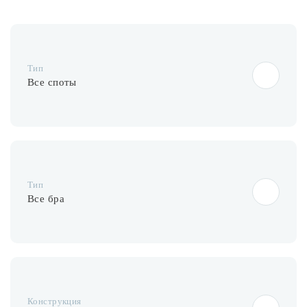
Лампочки
Комплектующие
Тип
Все споты
Каталог
Акции
О нас
Тип
Частые вопросы
Все бра
Бренды
База знаний
Контакты
Конструкция