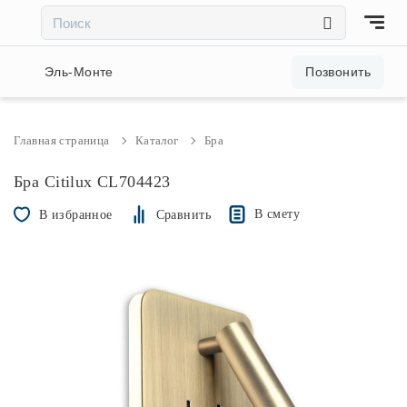
×
×
Акции и скидки
Эль-Монте
Позвонить
Люстры
Главная страница
Каталог
Бра
Светильники
Бра Citilux CL704423
В смету
В избранное
Сравнить
Бра
Настольные лампы
Торшеры
Трековые системы