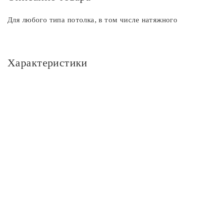
Для любого типа потолка, в том числе натяжного
Характеристики
Основное
Артикул
CL156112
Площадь освещения, м2
4
Стиль
Современный
Бренд
Citilux
Цвет