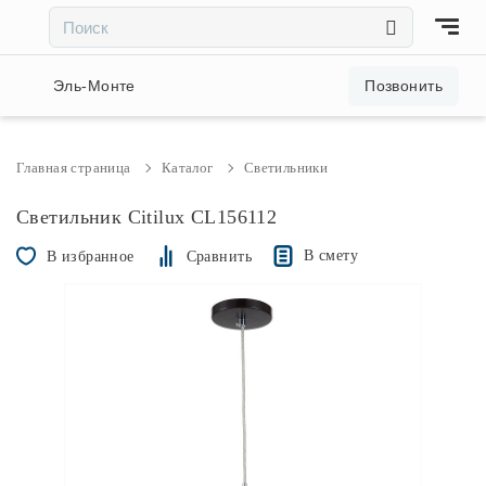
×
×
Акции и скидки
Эль-Монте
Позвонить
Люстры
Главная страница
Каталог
Светильники
Светильники
Светильник Citilux CL156112
В смету
В избранное
Сравнить
Бра
Настольные лампы
Торшеры
Трековые системы