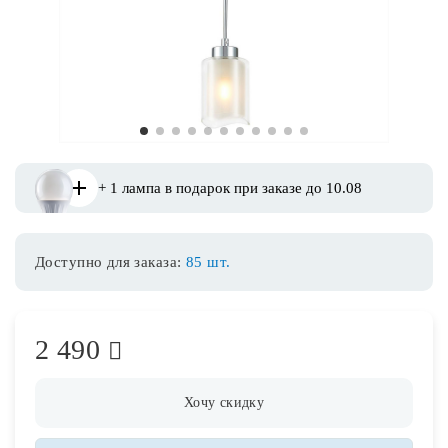
Споты
Уличное освещение
1
2
3
4
5
6
7
8
9
10
11
Розетки и выключатели
+ 1 лампа в подарок при заказе до 10.08
Интерьерная подсветка
Доступно для заказа:
85 шт.
Светодиодная лента
Предметы интерьера
2 490
Фонари
Хочу скидку