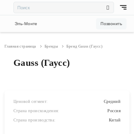
×
×
Акции и скидки
Эль-Монте
Позвонить
Люстры
Главная страница
Бренды
Бренд Gauss (Гаусc)
Светильники
Gauss (Гаусс)
Бра
Настольные лампы
Ценовой сегмент:
Средний
Страна происхождения:
Россия
Торшеры
Страна производства:
Китай
Трековые системы