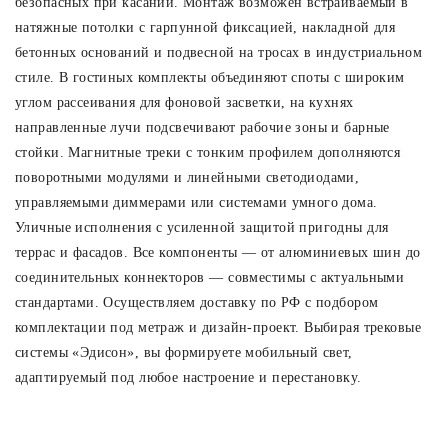
безопасных при касании. Монтаж возможен встраиваемый в
натяжные потолки с гарпунной фиксацией, накладной для
Споты
бетонных оснований и подвесной на тросах в индустриальном
стиле. В гостиных комплекты объединяют споты с широким
Уличное освещение
углом рассеивания для фоновой засветки, на кухнях
направленные лучи подсвечивают рабочие зоны и барные
стойки. Магнитные треки с тонким профилем дополняются
Розетки и выключатели
поворотными модулями и линейными светодиодами,
управляемыми диммерами или системами умного дома.
Интерьерная подсветка
Уличные исполнения с усиленной защитой пригодны для
террас и фасадов. Все компоненты — от алюминиевых шин до
соединительных коннекторов — совместимы с актуальными
Светодиодная лента
стандартами. Осуществляем доставку по РФ с подбором
комплектации под метраж и дизайн-проект. Выбирая трековые
Предметы интерьера
системы «Эдисон», вы формируете мобильный свет,
адаптируемый под любое настроение и перестановку.
Фонари