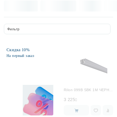
Лампочки
Комплектующие
Фильтр
Каталог
Скидка 10%
Акции
На первый заказ
О нас
Частые вопросы
Бренды
Rilon 099B SBK 1M ЧЕРНЫЙ NEW
База знаний
3 225
Контакты