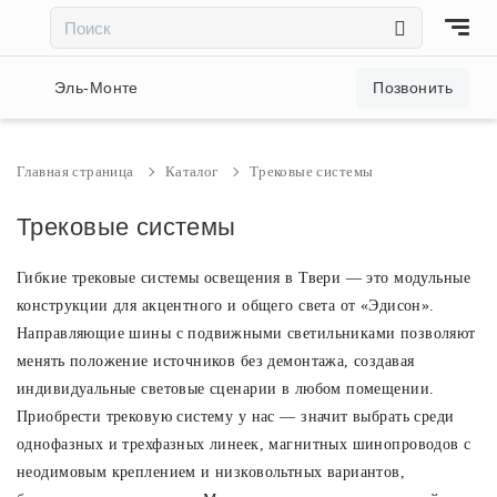
×
×
Акции и скидки
Эль-Монте
Позвонить
Люстры
Главная страница
Каталог
Трековые системы
Светильники
Трековые системы
Гибкие трековые системы освещения в Твери — это модульные
Бра
конструкции для акцентного и общего света от «Эдисон».
Направляющие шины с подвижными светильниками позволяют
Настольные лампы
менять положение источников без демонтажа, создавая
индивидуальные световые сценарии в любом помещении.
Торшеры
Приобрести трековую систему у нас — значит выбрать среди
однофазных и трехфазных линеек, магнитных шинопроводов с
неодимовым креплением и низковольтных вариантов,
Трековые системы