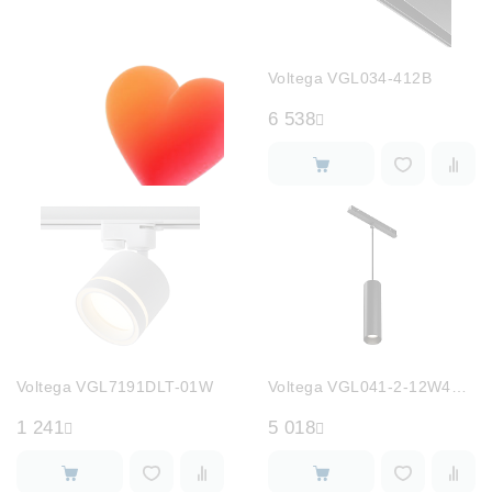
Voltega VGL034-412B
6 538
Voltega VGL7191DLT-01W
Voltega VGL041-2-12W4K-B
1 241
5 018