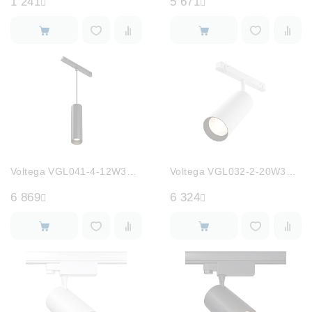
1 241
5 671
Voltega VGL041-4-12W3K-M-DS-B
Voltega VGL032-2-20W3K-S-W
6 869
6 324