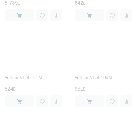
5 789
642
Voltum VLS0101M
Voltum VLS0105M
524
931