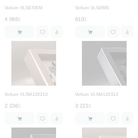
Лампочки
Voltum VLS0705M
Voltum VLS0805
4 066
610
Комплектующие
Каталог
Акции
О нас
Частые вопросы
Voltum VLSM120210
Voltum VLSM120312
Бренды
2 236
3 221
База знаний
Контакты