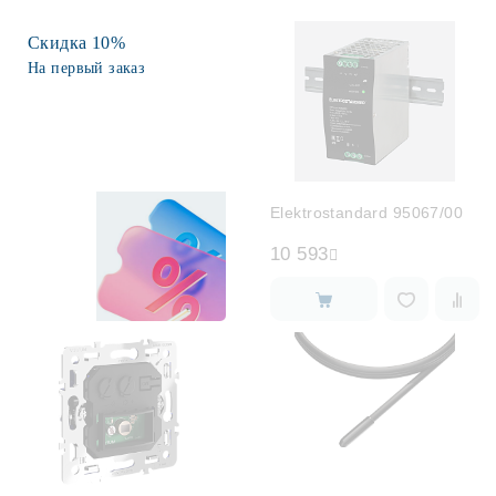
Скидка 10%
Споты
На первый заказ
Уличное освещение
Розетки и выключатели
Elektrostandard 95067/00
Интерьерная подсветка
10 593
Светодиодная лента
Предметы интерьера
Фонари