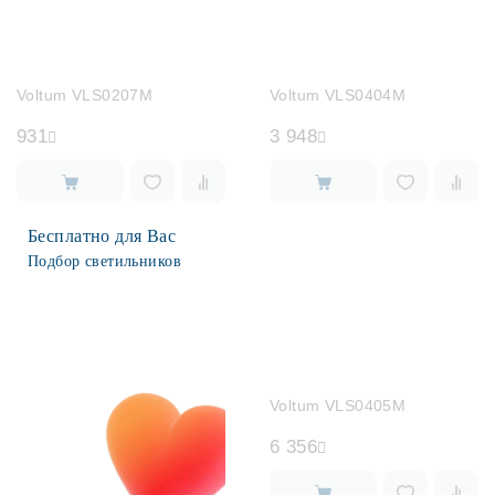
Voltum VLS0207M
Voltum VLS0404M
931
3 948
Бесплатно для Вас
Подбор светильников
Voltum VLS0405M
6 356