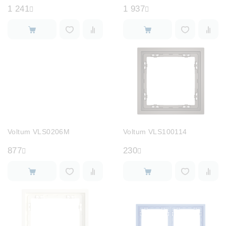
1 241
1 937
Voltum VLS0206M
Voltum VLS100114
877
230