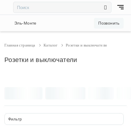
×
×
Акции и скидки
Эль-Монте
Позвонить
Люстры
Главная страница
Каталог
Розетки и выключатели
Светильники
Розетки и выключатели
Бра
Настольные лампы
Торшеры
Фильтр
Трековые системы