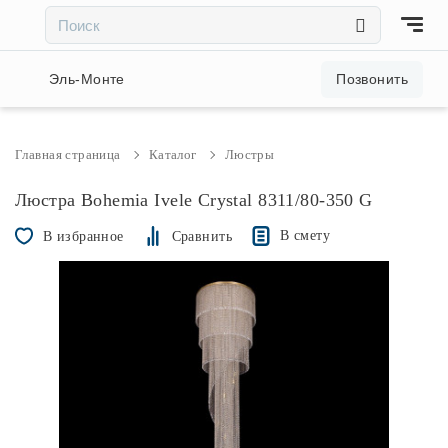
×
×
Акции и скидки
Эль-Монте
Позвонить
Люстры
Главная страница
Каталог
Люстры
Светильники
Люстра Bohemia Ivele Crystal 8311/80-350 G
В смету
В избранное
Сравнить
Бра
Настольные лампы
Торшеры
Трековые системы