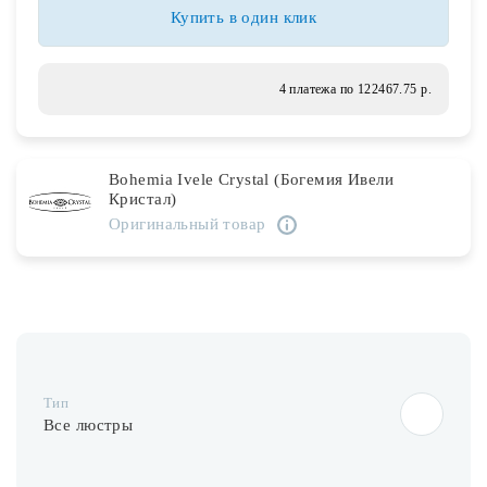
Лампочки
Купить в один клик
Комплектующие
4 платежа по 122467.75 р.
Каталог
Bohemia Ivele Crystal (Богемия Ивели
Кристал)
Акции
Оригинальный товар
О нас
Частые вопросы
Бренды
База знаний
Тип
Контакты
Все люстры