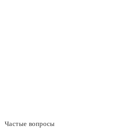
Степень защиты IP
IP20
Пульт
Пульт управления
Нет
Дополнительная информация
Частые вопросы