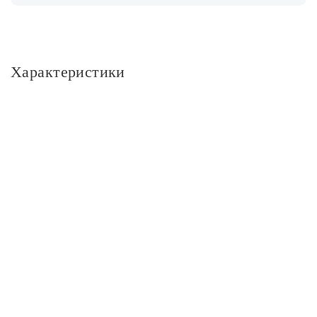
Характеристики
Основное
Артикул
8311/80-350 G
Страна производства
Россия
Бренд
Bohemia Ivele Crystal
Серия
8311
Размер