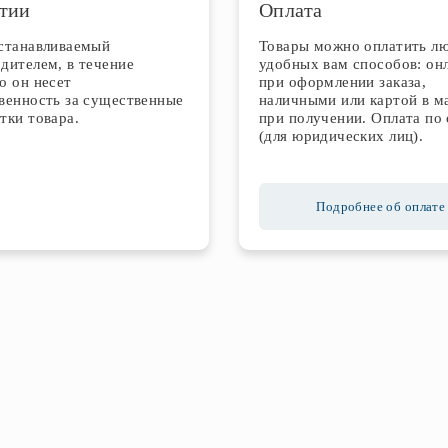
тии
Оплата
устанавливаемый
Товары можно оплатить л
дителем, в течение
удобных вам способов: он
о он несет
при оформлении заказа,
венность за существенные
наличными или картой в м
тки товара.
при получении. Оплата по 
(для юридических лиц).
Подробнее об оплате