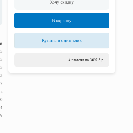
Хочу скидку
В корзину
Купить в один клик
ый
.5
.5
4 платежа по 3697.5 р.
.5
3
7
ль
20
84
W