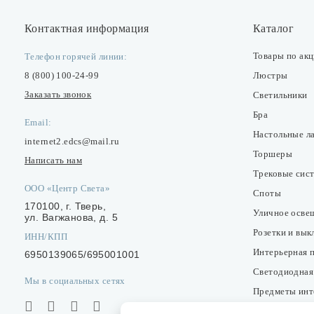
Контактная информация
Каталог
Товары по ак
Телефон горячей линии:
8 (800) 100-24-99
Люстры
Заказать звонок
Светильники
Бра
Email:
Настольные л
internet2.edcs@mail.ru
Торшеры
Написать нам
Трековые сис
ООО «Центр Света»
Споты
170100, г. Тверь,
Уличное осве
ул. Вагжанова, д. 5
Розетки и вы
ИНН/КПП
Интерьерная 
6950139065/695001001
Светодиодная
Мы в социальных сетях
Предметы инт
Фонари