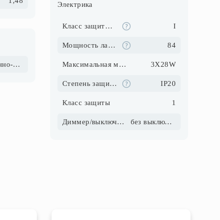
1,48
Электрика
Класс защиты от поражения электрическим током
I
Мощность ламп, Вт
84
Настенно-потолочный
Максимальная мощность, Вт
3X28W
Степень защиты IP
IP20
Класс защиты
1
Диммер/выключатель
без выключателя