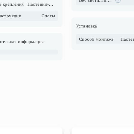
Вес светильника, кг
б крепления
Настенно-потолочный
онструкции
Споты
Установка
Способ монтажа
тельная информация