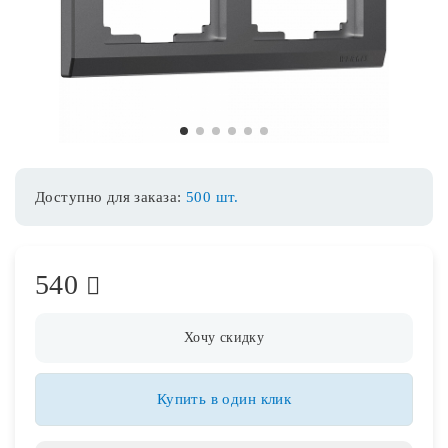
Споты
Уличное освещение
1
2
3
4
5
6
Розетки и выключатели
Доступно для заказа:
500 шт.
Интерьерная подсветка
540
Светодиодная лента
Предметы интерьера
Хочу скидку
Фонари
Купить в один клик