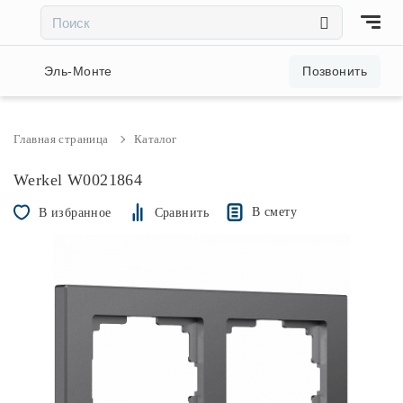
×
×
Акции и скидки
Эль-Монте
Позвонить
Люстры
Главная страница
Каталог
Светильники
Werkel W0021864
В смету
В избранное
Сравнить
Бра
Настольные лампы
Торшеры
Трековые системы