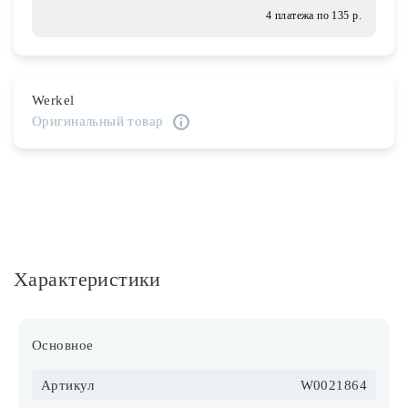
Лампочки
4 платежа по 135 р.
Комплектующие
Werkel
Оригинальный товар
Каталог
Акции
О нас
Частые вопросы
Характеристики
Бренды
База знаний
Основное
Контакты
Артикул
W0021864