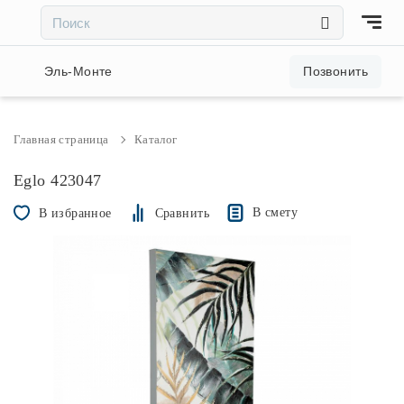
×
×
Акции и скидки
Эль-Монте
Позвонить
Люстры
Главная страница
Каталог
Светильники
Eglo 423047
В смету
В избранное
Сравнить
Бра
Настольные лампы
Торшеры
Трековые системы