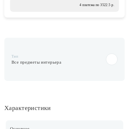
Лампочки
4 платежа по 3522.5 р.
Комплектующие
Каталог
Тип
Акции
Все предметы интерьера
О нас
Частые вопросы
Бренды
База знаний
Характеристики
Контакты
Основное