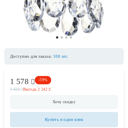
Споты
Уличное освещение
1
2
3
4
Розетки и выключатели
Доступно для заказа:
100 шт.
Интерьерная подсветка
1 578
Светодиодная лента
-59%
3 820
Выгода 2 242
Предметы интерьера
Хочу скидку
Фонари
Купить в один клик