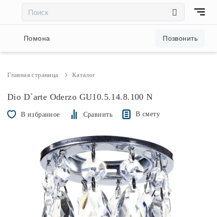
×
×
Акции и скидки
Помона
Позвонить
Люстры
Главная страница
Каталог
Светильники
Dio D`arte Oderzo GU10.5.14.8.100 N
В смету
В избранное
Сравнить
Бра
Настольные лампы
Торшеры
Трековые системы