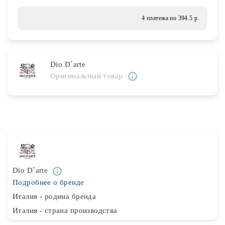
Лампочки
4 платежа по 394.5 р.
Комплектующие
Dio D`arte
Оригинальный товар
Каталог
Акции
О нас
Частые вопросы
Бренды
Dio D`arte
База знаний
Подробнее о бренде
Контакты
Италия - родина бренда
Италия - страна производства