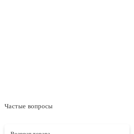
Дополнительно
Технологии
ExtraHeatProtection,LongLEDing Guarantee,Ultra LED Chip
Дополнительная информация
Частые вопросы
Возврат товара