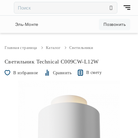
×
×
Акции и скидки
Эль-Монте
Позвонить
Люстры
Главная страница
Каталог
Светильники
Светильники
Светильник Technical C009CW-L12W
В смету
В избранное
Сравнить
Бра
Настольные лампы
Торшеры
Трековые системы