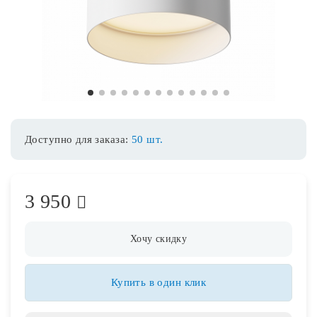
Споты
Уличное освещение
1
2
3
4
5
6
7
8
9
10
11
12
13
Розетки и выключатели
Доступно для заказа:
50 шт.
Интерьерная подсветка
3 950
Светодиодная лента
Предметы интерьера
Хочу скидку
Фонари
Купить в один клик