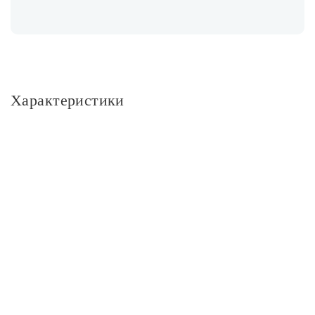
Характеристики
Основное
Артикул
201062
Бренд
383770
Серия
Базовая светодиодная лента
Цвет