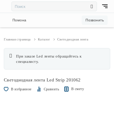
×
×
Акции и скидки
Помона
Позвонить
Люстры
Главная страница
Каталог
Светодиодная лента
Светильники
При заказе Led ленты обращайтесь к
специалисту.
Бра
Светодиодная лента Led Strip 201062
Настольные лампы
В смету
В избранное
Сравнить
Торшеры
Трековые системы