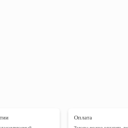
тии
Оплата
устанавливаемый
Товары можно оплатить л