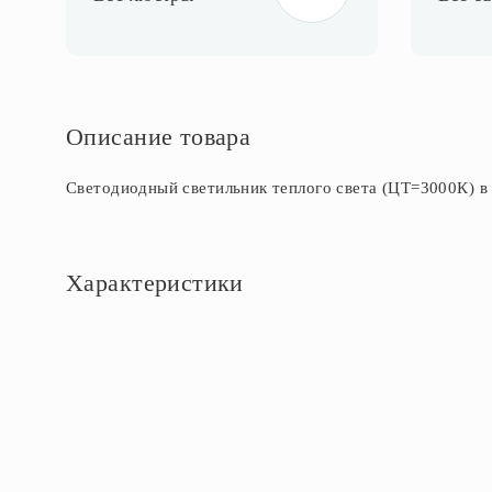
Описание товара
Светодиодный светильник теплого света (ЦТ=3000К) в
Характеристики
Основное
Артикул
CL425403
Площадь освещения, м2
7
Стиль
Классика