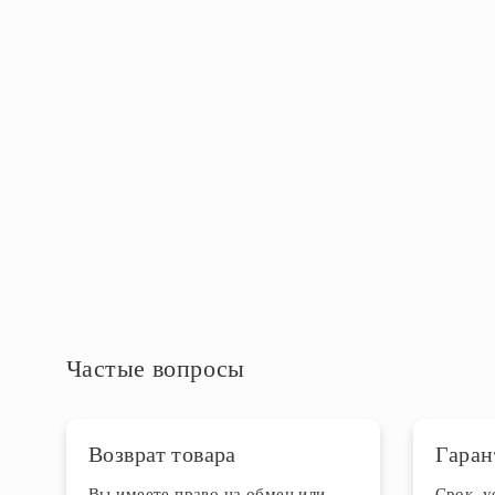
Мощность ламп, Вт
18
Максимальная мощность, Вт
18
Степень защиты IP
IP20
Дополнительная информация
Частые вопросы
Возврат товара
Гаран
Вы имеете право на обмен или
Срок, 