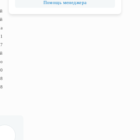
Помощь менеджера
ый
ый
ка
41
7
й
ло
20
18
18