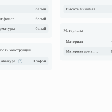
белый
Высота минимальная, см
плафонов
белый
арматуры
белый
Материалы
Материал
ость конструкции
Материал арматуры
 абажура
Плафон