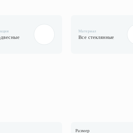
укция
Материал
одвесные
Все стеклянные
Размер