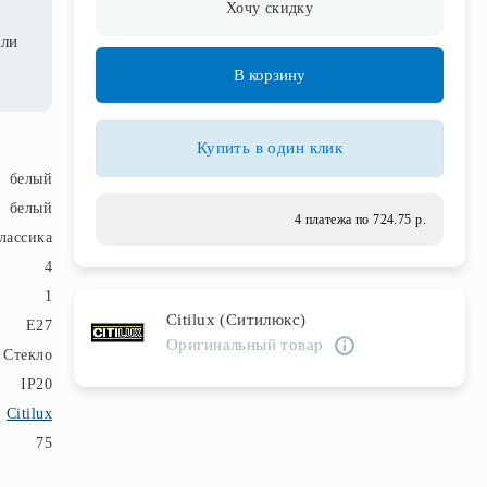
Хочу скидку
сли
В корзину
Купить в один клик
белый
белый
4 платежа по 724.75 р.
лассика
4
1
Citilux (Ситилюкс)
E27
Оригинальный товар
Стекло
IP20
Citilux
75