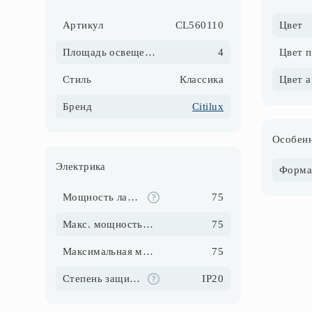
Артикул
CL560110
Цвет
Площадь освещения, м2
4
Цвет 
Стиль
Классика
Цвет 
Бренд
Citilux
Особенн
Электрика
Форма
Мощность ламп, Вт
75
Макс. мощность ламп, Вт
75
Максимальная мощность, Вт
75
Степень защиты IP
IP20